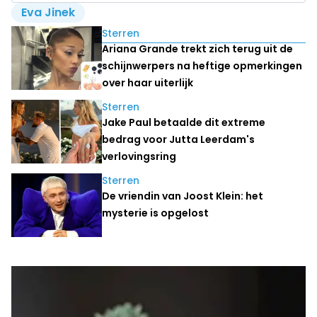
Eva Jinek
Lees ook
Sterren
Ariana Grande trekt zich terug uit de
schijnwerpers na heftige opmerkingen
over haar uiterlijk
Sterren
Jake Paul betaalde dit extreme
bedrag voor Jutta Leerdam's
verlovingsring
Sterren
De vriendin van Joost Klein: het
mysterie is opgelost
Laatste nieuws