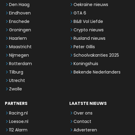
Den Haag
Oekraïne nieuws
Eindhoven
GTA 6
Enschede
B&B Vol Liefde
Groningen
Crypto nieuws
Haarlem
Rusland nieuws
Maastricht
Peter Gillis
Nijmegen
Schoolvakanties 2025
Rotterdam
Koningshuis
Tilburg
Bekende Nederlanders
Utrecht
Zwolle
PARTNERS
LAATSTE NIEUWS
Racing.nl
Over ons
Loesoe.nl
Contact
112 Alarm
Adverteren