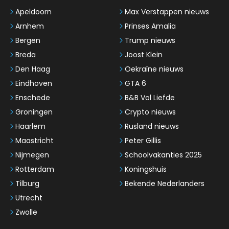
Apeldoorn
Max Verstappen nieuws
Arnhem
Prinses Amalia
Bergen
Trump nieuws
Breda
Joost Klein
Den Haag
Oekraïne nieuws
Eindhoven
GTA 6
Enschede
B&B Vol Liefde
Groningen
Crypto nieuws
Haarlem
Rusland nieuws
Maastricht
Peter Gillis
Nijmegen
Schoolvakanties 2025
Rotterdam
Koningshuis
Tilburg
Bekende Nederlanders
Utrecht
Zwolle