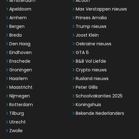
Amsterdam
Action
Apeldoorn
Max Verstappen nieuws
Arnhem
Prinses Amalia
Bergen
Trump nieuws
Breda
Joost Klein
Den Haag
Oekraïne nieuws
Eindhoven
GTA 6
Enschede
B&B Vol Liefde
Groningen
Crypto nieuws
Haarlem
Rusland nieuws
Maastricht
Peter Gillis
Nijmegen
Schoolvakanties 2025
Rotterdam
Koningshuis
Tilburg
Bekende Nederlanders
Utrecht
Zwolle