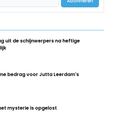
Abonneren
ug uit de schijnwerpers na heftige
ijk
eme bedrag voor Jutta Leerdam's
het mysterie is opgelost