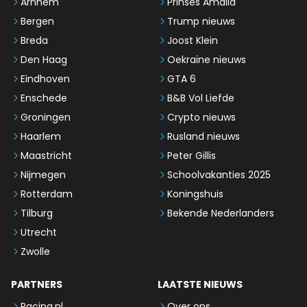
Arnhem
Prinses Amalia
Bergen
Trump nieuws
Breda
Joost Klein
Den Haag
Oekraïne nieuws
Eindhoven
GTA 6
Enschede
B&B Vol Liefde
Groningen
Crypto nieuws
Haarlem
Rusland nieuws
Maastricht
Peter Gillis
Nijmegen
Schoolvakanties 2025
Rotterdam
Koningshuis
Tilburg
Bekende Nederlanders
Utrecht
Zwolle
PARTNERS
LAATSTE NIEUWS
Racing.nl
Over ons