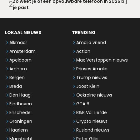
Zo weet je of een opvouwbare telefoon in 2026 bij
2
je past
LOKAAL NIEUWS
TRENDING
Alkmaar
Amalia vriend
Amsterdam
Action
Apeldoorn
Max Verstappen nieuws
Arnhem
Prinses Amalia
Bergen
Trump nieuws
Breda
Joost Klein
Den Haag
Oekraïne nieuws
Eindhoven
GTA 6
Enschede
B&B Vol Liefde
Groningen
Crypto nieuws
Haarlem
Rusland nieuws
Maastricht
Peter Gillis