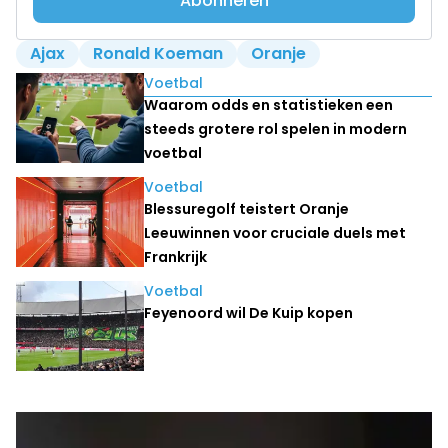
Abonneren
Ajax
Ronald Koeman
Oranje
Lees ook
Voetbal
Waarom odds en statistieken een
steeds grotere rol spelen in modern
voetbal
Voetbal
Blessuregolf teistert Oranje
Leeuwinnen voor cruciale duels met
Frankrijk
Voetbal
Feyenoord wil De Kuip kopen
Laatste nieuws