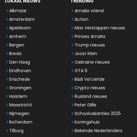
LOKAAL NIEUWS
TRENDING
Alkmaar
Amalia vriend
Amsterdam
Action
Apeldoorn
Max Verstappen nieuws
Arnhem
Prinses Amalia
Bergen
Trump nieuws
Breda
Joost Klein
Den Haag
Oekraïne nieuws
Eindhoven
GTA 6
Enschede
B&B Vol Liefde
Groningen
Crypto nieuws
Haarlem
Rusland nieuws
Maastricht
Peter Gillis
Nijmegen
Schoolvakanties 2025
Rotterdam
Koningshuis
Tilburg
Bekende Nederlanders