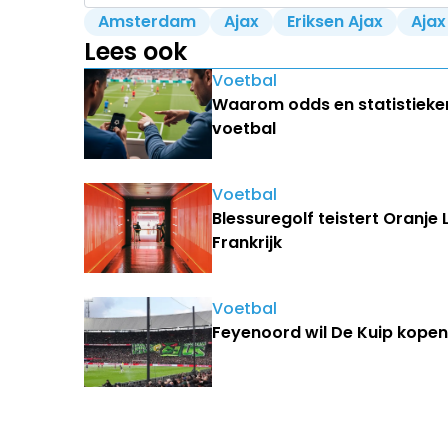
Amsterdam
Ajax
Eriksen Ajax
Ajax
Lees ook
Voetbal
Waarom odds en statistieken
voetbal
Voetbal
Blessuregolf teistert Oranje
Frankrijk
Voetbal
Feyenoord wil De Kuip kopen