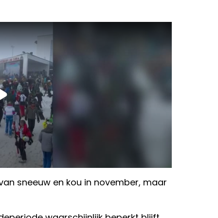
 van sneeuw en kou in november, maar
periode waarschijnlijk beperkt blijft