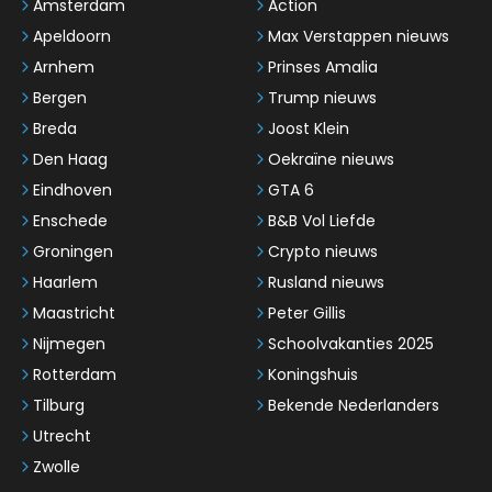
Amsterdam
Action
Apeldoorn
Max Verstappen nieuws
Arnhem
Prinses Amalia
Bergen
Trump nieuws
Breda
Joost Klein
Den Haag
Oekraïne nieuws
Eindhoven
GTA 6
Enschede
B&B Vol Liefde
Groningen
Crypto nieuws
Haarlem
Rusland nieuws
Maastricht
Peter Gillis
Nijmegen
Schoolvakanties 2025
Rotterdam
Koningshuis
Tilburg
Bekende Nederlanders
Utrecht
Zwolle