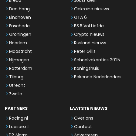
Breda
Joost Klein
Den Haag
Oekraïne nieuws
Eindhoven
GTA 6
Enschede
B&B Vol Liefde
Groningen
Crypto nieuws
Haarlem
Rusland nieuws
Maastricht
Peter Gillis
Nijmegen
Schoolvakanties 2025
Rotterdam
Koningshuis
Tilburg
Bekende Nederlanders
Utrecht
Zwolle
PARTNERS
LAATSTE NIEUWS
Racing.nl
Over ons
Loesoe.nl
Contact
112 Alarm
Adverteren