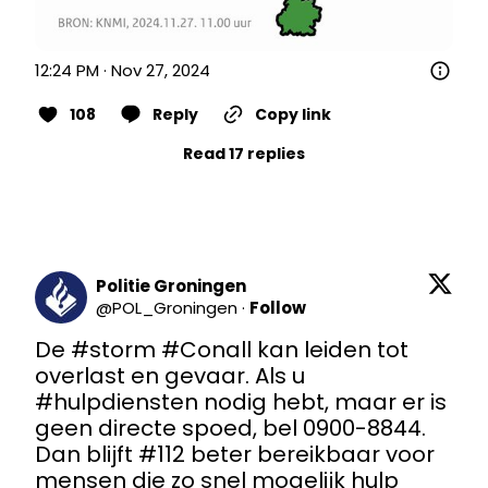
12:24 PM · Nov 27, 2024
108
Reply
Copy link
Read 17 replies
Politie Groningen
@
POL_Groningen
·
Follow
De 
#storm
#Conall
 kan leiden tot 
overlast en gevaar. Als u 
#hulpdiensten
 nodig hebt, maar er is 
geen directe spoed, bel 0900-8844. 
Dan blijft #112 beter bereikbaar voor 
mensen die zo snel mogelijk hulp 