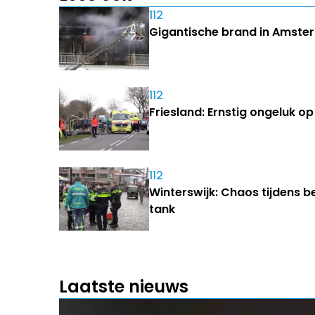
112
Gigantische brand in Amster
112
Friesland: Ernstig ongeluk 
112
Winterswijk: Chaos tijdens b
tank
Laatste nieuws