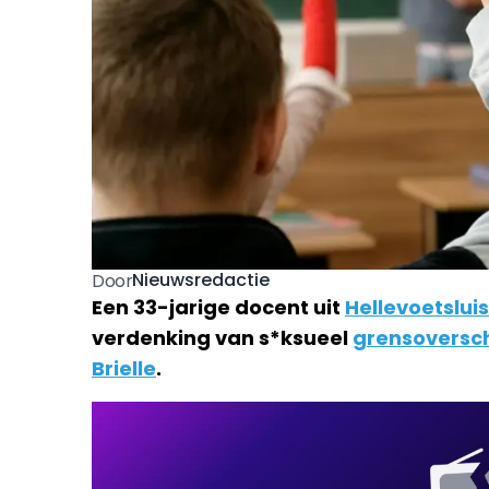
Nieuwsredactie
Door
Een 33-jarige docent uit
Hellevoetsluis
verdenking van s*ksueel
grensoversc
Brielle
.