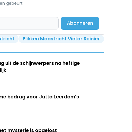
een gebeurt.
Abonneren
stricht
Flikken Maastricht Victor Reinier
ug uit de schijnwerpers na heftige
ijk
eme bedrag voor Jutta Leerdam's
het mysterie is opgelost