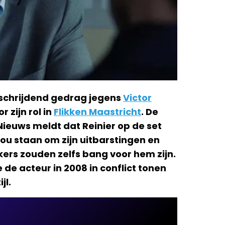
rschrijdend gedrag jegens
Victor
 zijn rol in
Flikken Maastricht
. De
ieuws meldt dat Reinier op de set
zou staan om zijn uitbarstingen en
rs zouden zelfs bang voor hem zijn.
de acteur in 2008 in conflict tonen
jl.