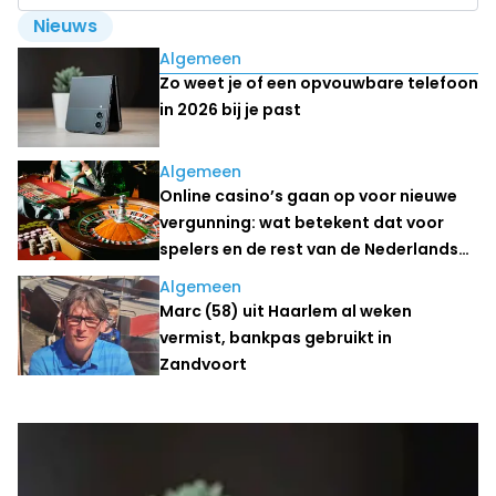
Nieuws
Lees ook
Algemeen
Zo weet je of een opvouwbare telefoon
in 2026 bij je past
Algemeen
Online casino’s gaan op voor nieuwe
vergunning: wat betekent dat voor
spelers en de rest van de Nederlandse
kansspelmarkt?
Algemeen
Marc (58) uit Haarlem al weken
vermist, bankpas gebruikt in
Zandvoort
Laatste nieuws