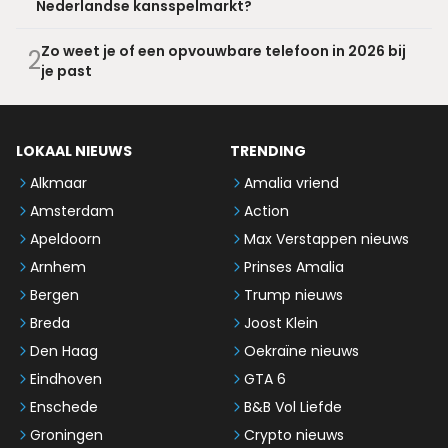
Nederlandse kansspelmarkt?
Zo weet je of een opvouwbare telefoon in 2026 bij
2
je past
LOKAAL NIEUWS
TRENDING
Alkmaar
Amalia vriend
Amsterdam
Action
Apeldoorn
Max Verstappen nieuws
Arnhem
Prinses Amalia
Bergen
Trump nieuws
Breda
Joost Klein
Den Haag
Oekraïne nieuws
Eindhoven
GTA 6
Enschede
B&B Vol Liefde
Groningen
Crypto nieuws