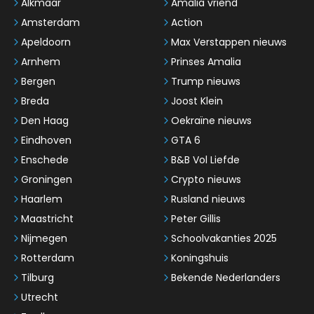
Alkmaar
Amalia vriend
Amsterdam
Action
Apeldoorn
Max Verstappen nieuws
Arnhem
Prinses Amalia
Bergen
Trump nieuws
Breda
Joost Klein
Den Haag
Oekraïne nieuws
Eindhoven
GTA 6
Enschede
B&B Vol Liefde
Groningen
Crypto nieuws
Haarlem
Rusland nieuws
Maastricht
Peter Gillis
Nijmegen
Schoolvakanties 2025
Rotterdam
Koningshuis
Tilburg
Bekende Nederlanders
Utrecht