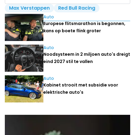
Max Verstappen
Red Bull Racing
Lees ook
Auto
Europese flitsmarathon is begonnen,
kans op boete flink groter
Auto
Noodsysteem in 2 miljoen auto's dreigt
eind 2027 stil te vallen
Auto
Kabinet strooit met subsidie voor
elektrische auto's
Laatste nieuws