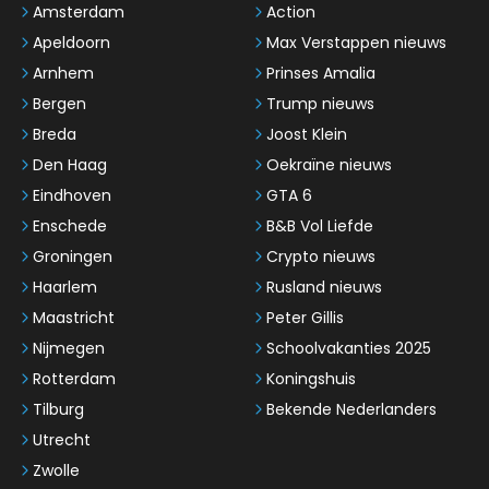
Amsterdam
Action
Apeldoorn
Max Verstappen nieuws
Arnhem
Prinses Amalia
Bergen
Trump nieuws
Breda
Joost Klein
Den Haag
Oekraïne nieuws
Eindhoven
GTA 6
Enschede
B&B Vol Liefde
Groningen
Crypto nieuws
Haarlem
Rusland nieuws
Maastricht
Peter Gillis
Nijmegen
Schoolvakanties 2025
Rotterdam
Koningshuis
Tilburg
Bekende Nederlanders
Utrecht
Zwolle