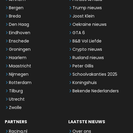
Bergen
Trump nieuws
Breda
Joost Klein
Den Haag
Oekraïne nieuws
Eindhoven
GTA 6
Enschede
B&B Vol Liefde
Groningen
Crypto nieuws
Haarlem
Rusland nieuws
Maastricht
Peter Gillis
Nijmegen
Schoolvakanties 2025
Rotterdam
Koningshuis
Tilburg
Bekende Nederlanders
Utrecht
Zwolle
PARTNERS
LAATSTE NIEUWS
Racing.nl
Over ons