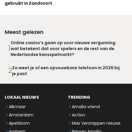
gebruikt in Zandvoort
Meest gelezen
Online casino’s gaan op voor nieuwe vergunning:
1
wat betekent dat voor spelers en de rest van de
Nederlandse kansspelmarkt?
Zo weet je of een opvouwbare telefoon in 2026 bij
2
je past
LOKAAL NIEUWS
TRENDING
Alkmaar
Amalia vriend
Amsterdam
Action
Apeldoorn
Max Verstappen nieuws
Arnhem
Prinses Amalia