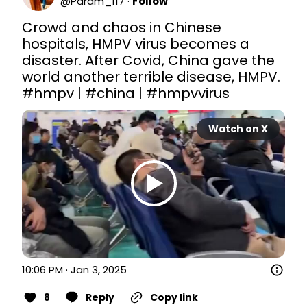
@
Param_117
·
Follow
Crowd and chaos in Chinese 
hospitals, HMPV virus becomes a 
disaster. After Covid, China gave the 
#hmpv
 | 
#china
 | 
#hmpvvirus
Watch on X
10:06 PM · Jan 3, 2025
8
Reply
Copy link