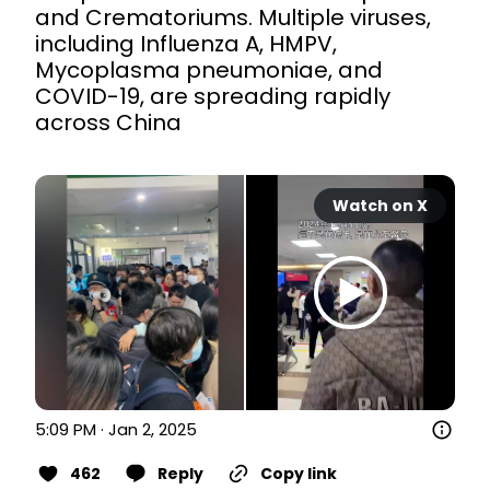
and Crematoriums. Multiple viruses, 
including Influenza A, HMPV, 
Mycoplasma pneumoniae, and 
COVID-19, are spreading rapidly 
across China

Watch on X
5:09 PM · Jan 2, 2025
462
Reply
Copy link