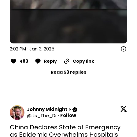
2:02 PM · Jan 3, 2025
483
Reply
Copy link
Read 53 replies
Johnny Midnight ⚡️
@
its_The_Dr
·
Follow
China Declares State of Emergency 
as Epidemic Overwhelms Hospitals 