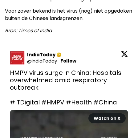
Voor zover bekend is het virus (nog) niet opgedoken
buiten de Chinese landsgrenzen.
Bron: Times of India
IndiaToday
@
IndiaToday
·
Follow
HMPV virus surge in China: Hospitals 
overwhelmed amid respiratory 
outbreak

#ITDigital
#HMPV
#Health
#China
Watch on X