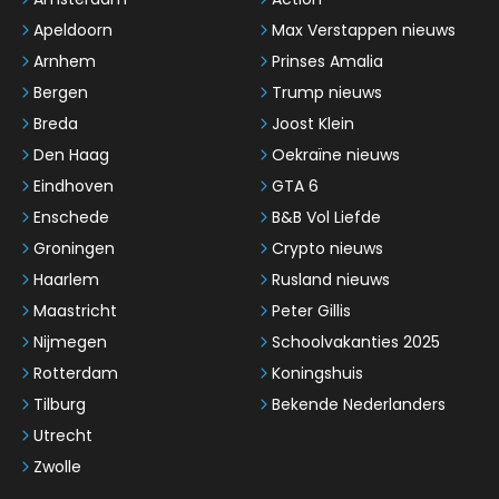
Apeldoorn
Max Verstappen nieuws
Arnhem
Prinses Amalia
Bergen
Trump nieuws
Breda
Joost Klein
Den Haag
Oekraïne nieuws
Eindhoven
GTA 6
Enschede
B&B Vol Liefde
Groningen
Crypto nieuws
Haarlem
Rusland nieuws
Maastricht
Peter Gillis
Nijmegen
Schoolvakanties 2025
Rotterdam
Koningshuis
Tilburg
Bekende Nederlanders
Utrecht
Zwolle