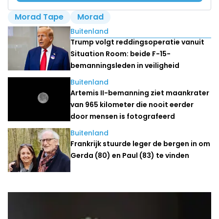
Morad Tape
Morad
Lees ook
Buitenland
Trump volgt reddingsoperatie vanuit
Situation Room: beide F-15-
bemanningsleden in veiligheid
Buitenland
Artemis II-bemanning ziet maankrater
van 965 kilometer die nooit eerder
door mensen is fotografeerd
Buitenland
Frankrijk stuurde leger de bergen in om
Gerda (80) en Paul (83) te vinden
Laatste nieuws