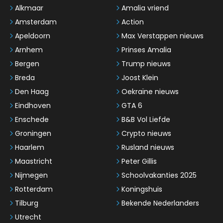
Alkmaar
Amalia vriend
Amsterdam
Action
Apeldoorn
Max Verstappen nieuws
Arnhem
Prinses Amalia
Bergen
Trump nieuws
Breda
Joost Klein
Den Haag
Oekraïne nieuws
Eindhoven
GTA 6
Enschede
B&B Vol Liefde
Groningen
Crypto nieuws
Haarlem
Rusland nieuws
Maastricht
Peter Gillis
Nijmegen
Schoolvakanties 2025
Rotterdam
Koningshuis
Tilburg
Bekende Nederlanders
Utrecht