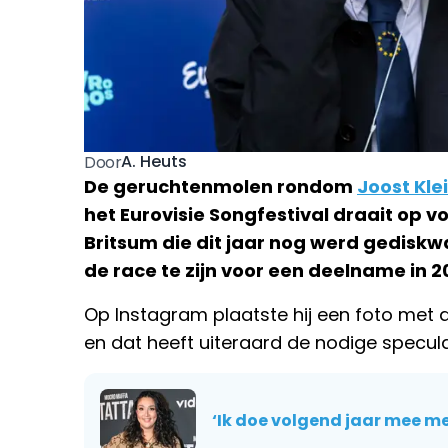
A. Heuts
Door
De geruchtenmolen rondom
Joost Kle
het Eurovisie Songfestival draait op vol
Britsum die dit jaar nog werd gediskwa
de race te zijn voor een deelname in 2
Op Instagram plaatste hij een foto met de
en dat heeft uiteraard de nodige specu
‘Ik doe volgend jaar mee me