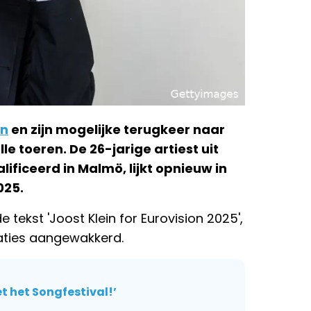
in
en zijn mogelijke terugkeer naar
le toeren. De 26-jarige artiest uit
lificeerd in Malmö, lijkt opnieuw in
025.
 tekst 'Joost Klein for Eurovision 2025',
laties aangewakkerd.
t het Songfestival!’