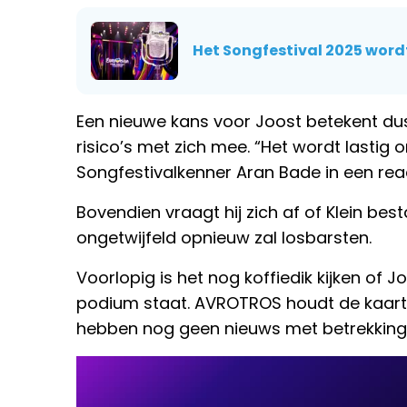
Het Songfestival 2025 word
Een nieuwe kans voor Joost betekent d
risico’s met zich mee. “Het wordt lastig 
Songfestivalkenner Aran Bade in een reac
Bovendien vraagt hij zich af of Klein be
ongetwijfeld opnieuw zal losbarsten.
Voorlopig is het nog koffiedik kijken of J
podium staat. AVROTROS houdt de kaarte
hebben nog geen nieuws met betrekking