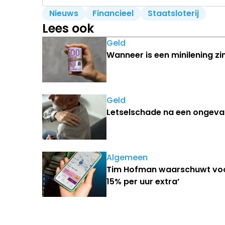
Nieuws
Financieel
Staatsloterij
Lees ook
Geld
Wanneer is een minilening zi
Geld
Letselschade na een ongeval
Algemeen
Tim Hofman waarschuwt voor
15% per uur extra’