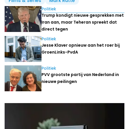
Films & Series
Mark Rutte
Lees ook
Politiek
Trump kondigt nieuwe gesprekken met
Iran aan, maar Teheran spreekt dat
direct tegen
Politiek
Jesse Klaver opnieuw aan het roer bij
GroenLinks-PvdA
Politiek
PVV grootste partij van Nederland in
nieuwe peilingen
Laatste nieuws