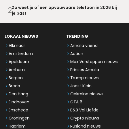
Zo weet je of een opvouwbare telefoon in 2026 bij
2
je past
LOKAAL NIEUWS
TRENDING
Alkmaar
Amalia vriend
Amsterdam
Action
Apeldoorn
Max Verstappen nieuws
Arnhem
Prinses Amalia
Bergen
Trump nieuws
Breda
Joost Klein
Den Haag
Oekraïne nieuws
Eindhoven
GTA 6
Enschede
B&B Vol Liefde
Groningen
Crypto nieuws
Haarlem
Rusland nieuws