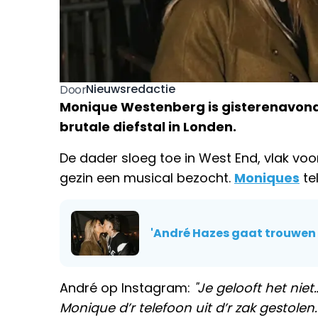
Nieuwsredactie
Door
Monique Westenberg is gisterenavond
brutale diefstal in Londen.
De dader sloeg toe in West End, vlak vo
gezin een musical bezocht.
Moniques
te
'André Hazes gaat trouwen
André op Instagram:
"Je gelooft het nie
Monique d’r telefoon uit d’r zak gestolen