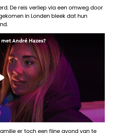
eerd. De reis verliep via een omweg door
gekomen in Londen bleek dat hun
nd.
ilie er toch een fijne avond van te