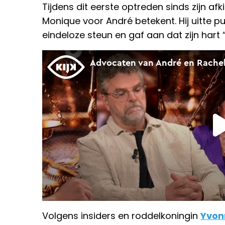
Tijdens dit eerste optreden sinds zijn af
Monique voor André betekent. Hij uitte pu
eindeloze steun en gaf aan dat zijn hart “vo
Volgens insiders en roddelkoningin
Yvon