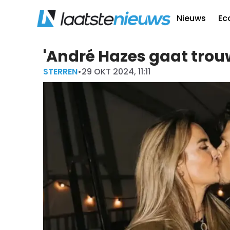
Nieuws
Ec
'André Hazes gaat tro
STERREN
•
29 OKT 2024, 11:11