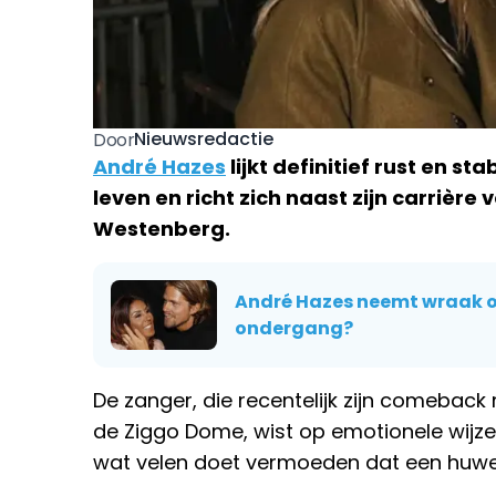
Nieuwsredactie
Door
André Hazes
lijkt definitief rust en st
leven en richt zich naast zijn carrière
Westenberg.
André Hazes neemt wraak op
ondergang?
De zanger, die recentelijk zijn comeback
de Ziggo Dome, wist op emotionele wijze z
wat velen doet vermoeden dat een huweli