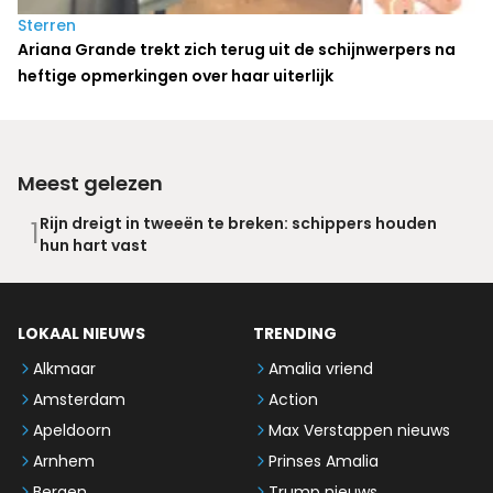
Sterren
Ariana Grande trekt zich terug uit de schijnwerpers na
heftige opmerkingen over haar uiterlijk
Meest gelezen
Rijn dreigt in tweeën te breken: schippers houden
1
hun hart vast
LOKAAL NIEUWS
TRENDING
Alkmaar
Amalia vriend
Amsterdam
Action
Apeldoorn
Max Verstappen nieuws
Arnhem
Prinses Amalia
Bergen
Trump nieuws