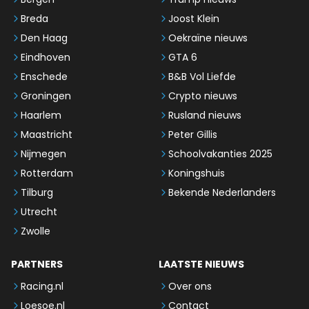
Breda
Joost Klein
Den Haag
Oekraïne nieuws
Eindhoven
GTA 6
Enschede
B&B Vol Liefde
Groningen
Crypto nieuws
Haarlem
Rusland nieuws
Maastricht
Peter Gillis
Nijmegen
Schoolvakanties 2025
Rotterdam
Koningshuis
Tilburg
Bekende Nederlanders
Utrecht
Zwolle
PARTNERS
LAATSTE NIEUWS
Racing.nl
Over ons
Loesoe.nl
Contact