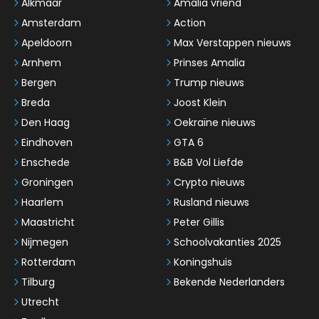
Alkmaar
Amalia vriend
Amsterdam
Action
Apeldoorn
Max Verstappen nieuws
Arnhem
Prinses Amalia
Bergen
Trump nieuws
Breda
Joost Klein
Den Haag
Oekraïne nieuws
Eindhoven
GTA 6
Enschede
B&B Vol Liefde
Groningen
Crypto nieuws
Haarlem
Rusland nieuws
Maastricht
Peter Gillis
Nijmegen
Schoolvakanties 2025
Rotterdam
Koningshuis
Tilburg
Bekende Nederlanders
Utrecht