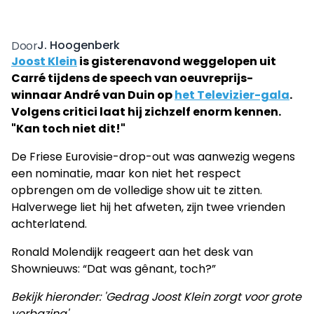
J. Hoogenberk
Door
Joost Klein
is gisterenavond weggelopen uit
Carré tijdens de speech van oeuvreprijs-
winnaar André van Duin op
het Televizier-gala
.
Volgens critici laat hij zichzelf enorm kennen.
"Kan toch niet dit!"
De Friese Eurovisie-drop-out was aanwezig wegens
een nominatie, maar kon niet het respect
opbrengen om de volledige show uit te zitten.
Halverwege liet hij het afweten, zijn twee vrienden
achterlatend.
Ronald Molendijk reageert aan het desk van
Shownieuws: “Dat was gênant, toch?”
Bekijk hieronder: 'Gedrag Joost Klein zorgt voor grote
verbazing'