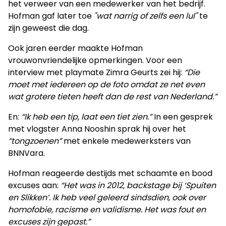
het verweer van een medewerker van het bedrijf.
Hofman gaf later toe
"wat narrig of zelfs een lul"
te
zijn geweest die dag.
Ook jaren eerder maakte Hofman
vrouwonvriendelijke opmerkingen. Voor een
interview met playmate Zimra Geurts zei hij:
“Die
moet met iedereen op de foto omdat ze net even
wat grotere tieten heeft dan de rest van Nederland.”
En:
“Ik heb een tip, laat een tiet zien.”
In een gesprek
met vlogster Anna Nooshin sprak hij over het
“tongzoenen”
met enkele medewerksters van
BNNVara.
Hofman reageerde destijds met schaamte en bood
excuses aan:
“Het was in 2012, backstage bij ‘Spuiten
en Slikken’. Ik heb veel geleerd sindsdien, ook over
homofobie, racisme en validisme. Het was fout en
excuses zijn gepast.”