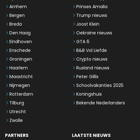
Arnhem
Prinses Amalia
Bergen
Trump nieuws
Breda
Joost Klein
Den Haag
Oekraïne nieuws
Eindhoven
GTA 6
Enschede
B&B Vol Liefde
Groningen
Crypto nieuws
Haarlem
Rusland nieuws
Maastricht
Peter Gillis
Nijmegen
Schoolvakanties 2025
Rotterdam
Koningshuis
Tilburg
Bekende Nederlanders
Utrecht
Zwolle
PARTNERS
LAATSTE NIEUWS