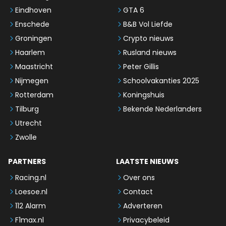
Eindhoven
GTA 6
Enschede
B&B Vol Liefde
Groningen
Crypto nieuws
Haarlem
Rusland nieuws
Maastricht
Peter Gillis
Nijmegen
Schoolvakanties 2025
Rotterdam
Koningshuis
Tilburg
Bekende Nederlanders
Utrecht
Zwolle
PARTNERS
LAATSTE NIEUWS
Racing.nl
Over ons
Loesoe.nl
Contact
112 Alarm
Adverteren
F1max.nl
Privacybeleid