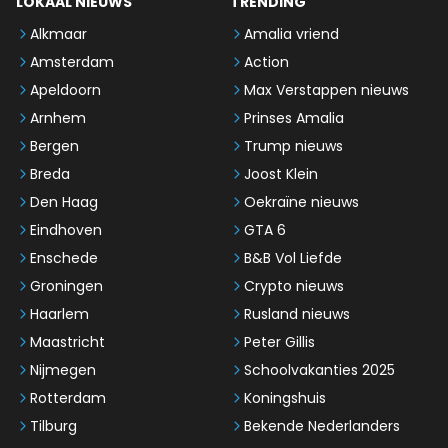
LOKAAL NIEUWS
TRENDING
Alkmaar
Amalia vriend
Amsterdam
Action
Apeldoorn
Max Verstappen nieuws
Arnhem
Prinses Amalia
Bergen
Trump nieuws
Breda
Joost Klein
Den Haag
Oekraïne nieuws
Eindhoven
GTA 6
Enschede
B&B Vol Liefde
Groningen
Crypto nieuws
Haarlem
Rusland nieuws
Maastricht
Peter Gillis
Nijmegen
Schoolvakanties 2025
Rotterdam
Koningshuis
Tilburg
Bekende Nederlanders