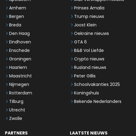
Arnhem
Prinses Amalia
Bergen
Trump nieuws
Breda
Joost Klein
Den Haag
Oekraïne nieuws
Eindhoven
GTA 6
Enschede
B&B Vol Liefde
Groningen
Crypto nieuws
Haarlem
Rusland nieuws
Maastricht
Peter Gillis
Nijmegen
Schoolvakanties 2025
Rotterdam
Koningshuis
Tilburg
Bekende Nederlanders
Utrecht
Zwolle
PARTNERS
LAATSTE NIEUWS