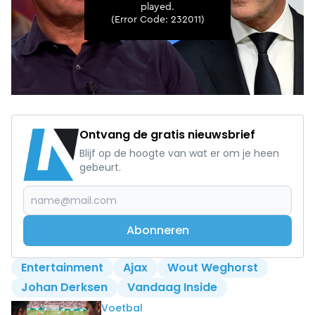
Ontvang de gratis nieuwsbrief
Blijf op de hoogte van wat er om je heen
gebeurt.
Abonneren
Entertainment
Ajax
Wout Weghorst
Johan Derksen
Vandaag Inside
Lees ook
Voetbal