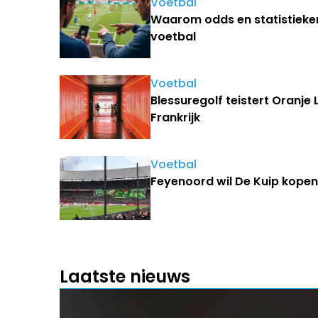
Voetbal
Waarom odds en statistieken
voetbal
Voetbal
Blessuregolf teistert Oranje
Frankrijk
Voetbal
Feyenoord wil De Kuip kopen
Laatste nieuws