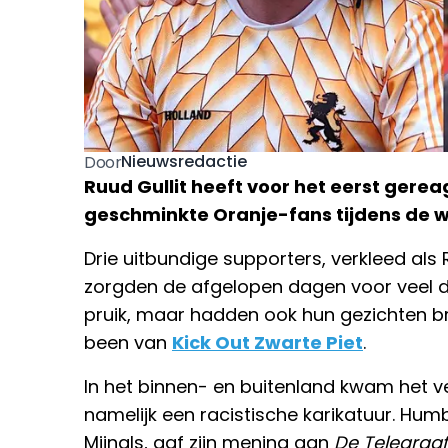
Nieuwsredactie
Door
Ruud Gullit heeft voor het eerst ger
geschminkte Oranje-fans tijdens de w
Drie uitbundige supporters, verkleed als Ru
zorgden de afgelopen dagen voor veel di
pruik, maar hadden ook hun gezichten br
been van
Kick Out Zwarte Piet
.
In het binnen- en buitenland kwam het ve
namelijk een racistische karikatuur. Hum
Mijnals, gaf zijn mening aan
De Telegraaf