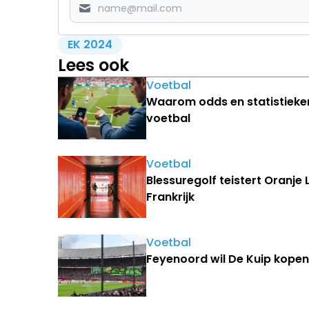
EK 2024
Lees ook
Voetbal
Waarom odds en statistieken
voetbal
Voetbal
Blessuregolf teistert Oranje
Frankrijk
Voetbal
Feyenoord wil De Kuip kopen