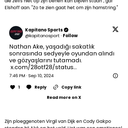
die zelfs niet op zijn benen kan blijven staan", gaf
Elshoff aan. "Zo te zien gaat het om zijn hamstring."
Kapitano Sports
@
kapitanosport
·
Follow
Nathan Ake, yaşadığı sakatlık 
sonrasında sedyeyle oyundan alındı 
ve gözyaşlarını tutamadı. 

x.com/28otf28/status…
7:46 PM · Sep 10, 2024
1
Reply
Copy link
Read more on X
Zijn ploeggenoten Virgil van Dijk en Cody Gakpo