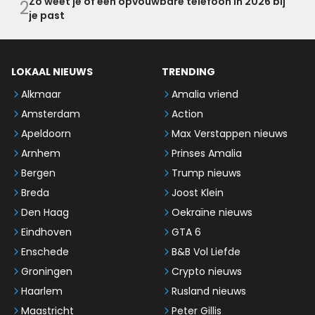
Zo weet je of een opvouwbare telefoon in 2026 bij
2
je past
LOKAAL NIEUWS
TRENDING
Alkmaar
Amalia vriend
Amsterdam
Action
Apeldoorn
Max Verstappen nieuws
Arnhem
Prinses Amalia
Bergen
Trump nieuws
Breda
Joost Klein
Den Haag
Oekraïne nieuws
Eindhoven
GTA 6
Enschede
B&B Vol Liefde
Groningen
Crypto nieuws
Haarlem
Rusland nieuws
Maastricht
Peter Gillis