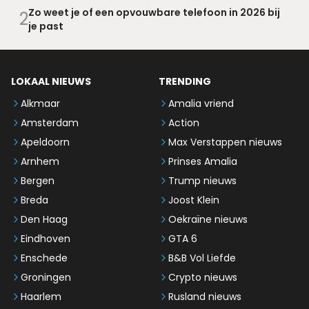
Zo weet je of een opvouwbare telefoon in 2026 bij
2
je past
LOKAAL NIEUWS
TRENDING
Alkmaar
Amalia vriend
Amsterdam
Action
Apeldoorn
Max Verstappen nieuws
Arnhem
Prinses Amalia
Bergen
Trump nieuws
Breda
Joost Klein
Den Haag
Oekraïne nieuws
Eindhoven
GTA 6
Enschede
B&B Vol Liefde
Groningen
Crypto nieuws
Haarlem
Rusland nieuws