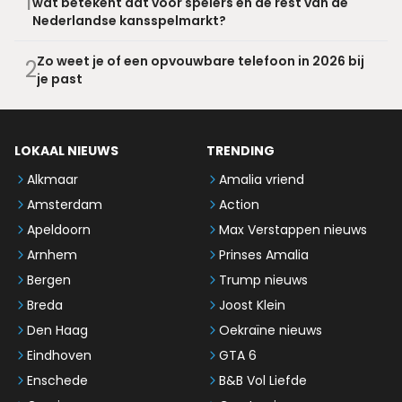
1
wat betekent dat voor spelers en de rest van de
Nederlandse kansspelmarkt?
Zo weet je of een opvouwbare telefoon in 2026 bij
2
je past
LOKAAL NIEUWS
TRENDING
Alkmaar
Amalia vriend
Amsterdam
Action
Apeldoorn
Max Verstappen nieuws
Arnhem
Prinses Amalia
Bergen
Trump nieuws
Breda
Joost Klein
Den Haag
Oekraïne nieuws
Eindhoven
GTA 6
Enschede
B&B Vol Liefde