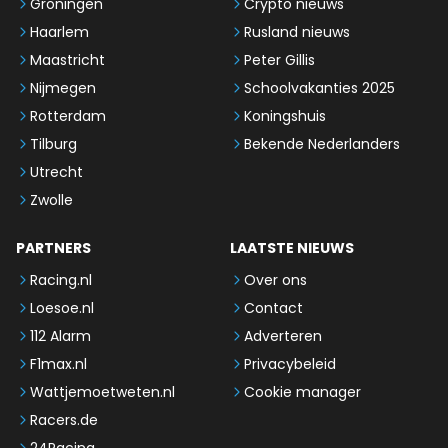
Groningen
Crypto nieuws
Haarlem
Rusland nieuws
Maastricht
Peter Gillis
Nijmegen
Schoolvakanties 2025
Rotterdam
Koningshuis
Tilburg
Bekende Nederlanders
Utrecht
Zwolle
PARTNERS
LAATSTE NIEUWS
Racing.nl
Over ons
Loesoe.nl
Contact
112 Alarm
Adverteren
F1max.nl
Privacybeleid
Wattjemoetweten.nl
Cookie manager
Racers.de
24Racing