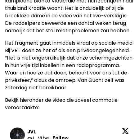
kampioene Blanka Vlašić, die met hun zoontje in haar
thuisland Kroatië woont. Het is onduidelijk of zij de
broekloze dame in de video van het live-verslag is.
De roddelpers beweerde een aantal weken terug
namelijk dat het stel relatieproblemen zou hebben.
Het fragment gaat inmiddels viraal op sociale media.
Bij VRT doen ze het af als een privéaangelegenheid.
“Het is niet ongebruikelijk dat onze schermgezichten
in hun vrije tijd inbellen in een radioprogramma.
Waar en hoe ze dat doen, behoort voor ons tot de
privésfeer,” aldus de omroep. Van Gucht zelf was
zaterdag niet bereikbaar.
Bekijk hieronder de video die zoveel commotie
veroorzaakte:
JVL
@
J_VLbe
·
Follow