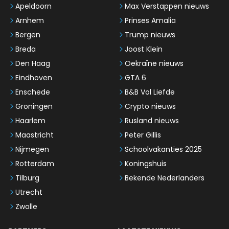
Apeldoorn
Max Verstappen nieuws
Arnhem
Prinses Amalia
Bergen
Trump nieuws
Breda
Joost Klein
Den Haag
Oekraïne nieuws
Eindhoven
GTA 6
Enschede
B&B Vol Liefde
Groningen
Crypto nieuws
Haarlem
Rusland nieuws
Maastricht
Peter Gillis
Nijmegen
Schoolvakanties 2025
Rotterdam
Koningshuis
Tilburg
Bekende Nederlanders
Utrecht
Zwolle