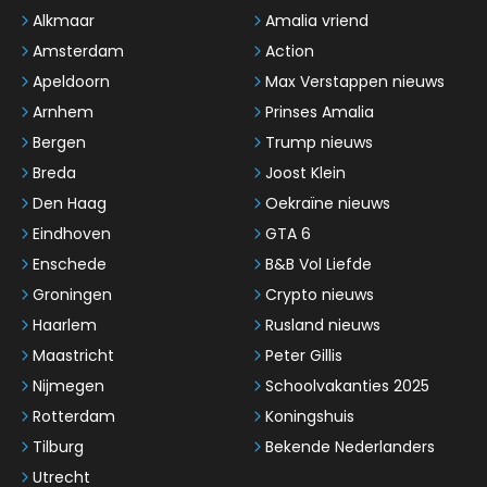
Alkmaar
Amalia vriend
Amsterdam
Action
Apeldoorn
Max Verstappen nieuws
Arnhem
Prinses Amalia
Bergen
Trump nieuws
Breda
Joost Klein
Den Haag
Oekraïne nieuws
Eindhoven
GTA 6
Enschede
B&B Vol Liefde
Groningen
Crypto nieuws
Haarlem
Rusland nieuws
Maastricht
Peter Gillis
Nijmegen
Schoolvakanties 2025
Rotterdam
Koningshuis
Tilburg
Bekende Nederlanders
Utrecht