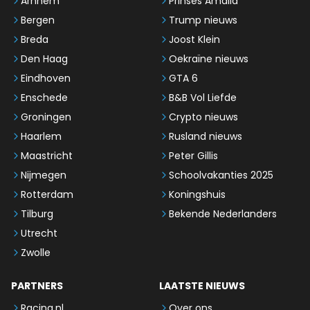
Arnhem
Prinses Amalia
Bergen
Trump nieuws
Breda
Joost Klein
Den Haag
Oekraïne nieuws
Eindhoven
GTA 6
Enschede
B&B Vol Liefde
Groningen
Crypto nieuws
Haarlem
Rusland nieuws
Maastricht
Peter Gillis
Nijmegen
Schoolvakanties 2025
Rotterdam
Koningshuis
Tilburg
Bekende Nederlanders
Utrecht
Zwolle
PARTNERS
LAATSTE NIEUWS
Racing.nl
Over ons