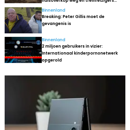
halsoverkop weg en treinreizigers
stranden
Binnenland
Breaking: Peter Gillis moet de
gevangenis is
Binnenland
2 miljoen gebruikers in vizier:
Internationaal kinderpornonetwerk
opgerold
Laatste nieuws