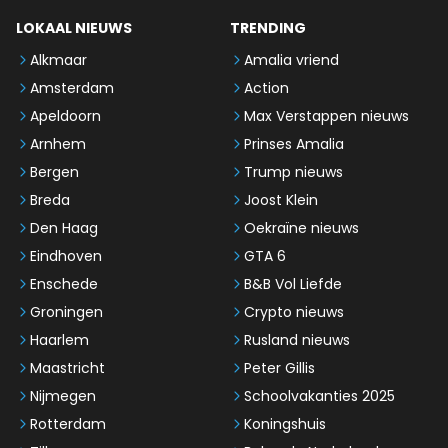
LOKAAL NIEUWS
TRENDING
Alkmaar
Amalia vriend
Amsterdam
Action
Apeldoorn
Max Verstappen nieuws
Arnhem
Prinses Amalia
Bergen
Trump nieuws
Breda
Joost Klein
Den Haag
Oekraïne nieuws
Eindhoven
GTA 6
Enschede
B&B Vol Liefde
Groningen
Crypto nieuws
Haarlem
Rusland nieuws
Maastricht
Peter Gillis
Nijmegen
Schoolvakanties 2025
Rotterdam
Koningshuis