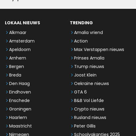
LOKAAL NIEUWS
TRENDING
Alkmaar
Amalia vriend
Amsterdam
Action
Apeldoorn
Max Verstappen nieuws
Arnhem
Prinses Amalia
Bergen
Trump nieuws
Breda
Joost Klein
Den Haag
Oekraïne nieuws
Eindhoven
GTA 6
Enschede
B&B Vol Liefde
Groningen
Crypto nieuws
Haarlem
Rusland nieuws
Maastricht
Peter Gillis
Nijmegen
Schoolvakanties 2025