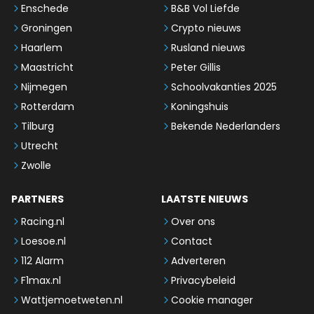
Enschede
B&B Vol Liefde
Groningen
Crypto nieuws
Haarlem
Rusland nieuws
Maastricht
Peter Gillis
Nijmegen
Schoolvakanties 2025
Rotterdam
Koningshuis
Tilburg
Bekende Nederlanders
Utrecht
Zwolle
PARTNERS
LAATSTE NIEUWS
Racing.nl
Over ons
Loesoe.nl
Contact
112 Alarm
Adverteren
F1max.nl
Privacybeleid
Wattjemoetweten.nl
Cookie manager