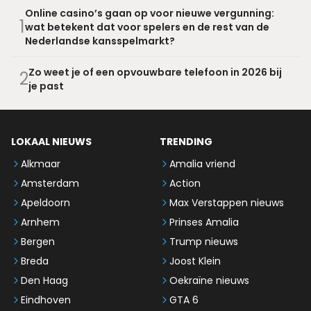
Online casino’s gaan op voor nieuwe vergunning:
1
wat betekent dat voor spelers en de rest van de
Nederlandse kansspelmarkt?
Zo weet je of een opvouwbare telefoon in 2026 bij
2
je past
LOKAAL NIEUWS
TRENDING
Alkmaar
Amalia vriend
Amsterdam
Action
Apeldoorn
Max Verstappen nieuws
Arnhem
Prinses Amalia
Bergen
Trump nieuws
Breda
Joost Klein
Den Haag
Oekraïne nieuws
Eindhoven
GTA 6