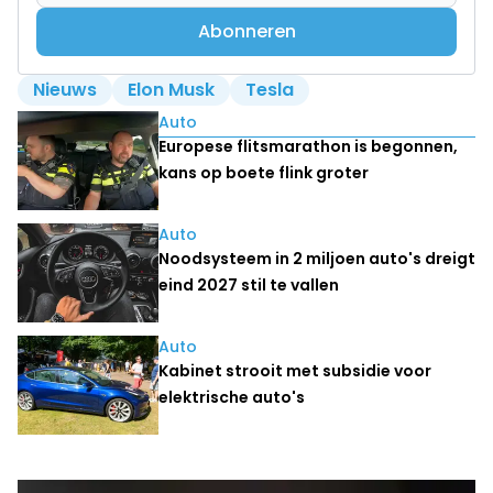
Abonneren
Nieuws
Elon Musk
Tesla
Lees ook
Auto
Europese flitsmarathon is begonnen,
kans op boete flink groter
Auto
Noodsysteem in 2 miljoen auto's dreigt
eind 2027 stil te vallen
Auto
Kabinet strooit met subsidie voor
elektrische auto's
Laatste nieuws