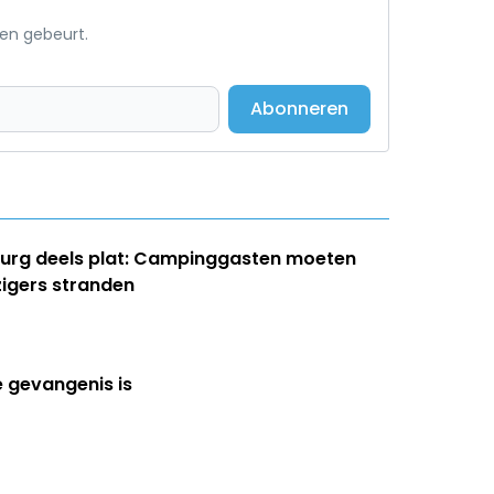
een gebeurt.
Abonneren
burg deels plat: Campinggasten moeten
zigers stranden
e gevangenis is