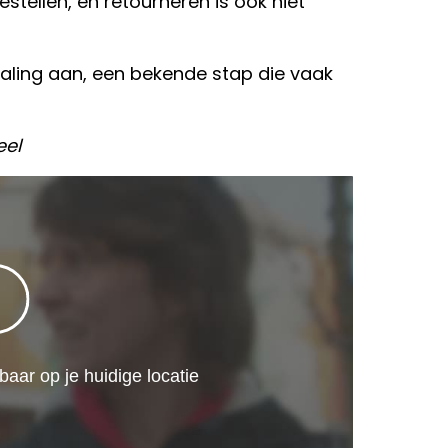
stellen, en retourneren is ook niet
taling aan, een bekende stap die vaak
eel