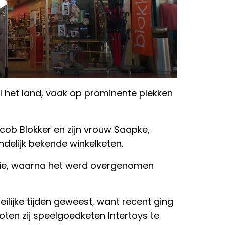
l het land, vaak op prominente plekken
acob Blokker en zijn vrouw Saapke,
ndelijk bekende winkelketen.
milie, waarna het werd overgenomen
ilijke tijden geweest, want recent ging
loten zij speelgoedketen Intertoys te