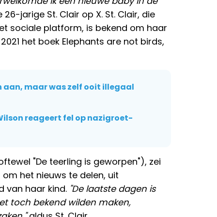
rwelkomde ik een nieuwe baby in de
26-jarige St. Clair op X. St. Clair, die
et sociale platform, is bekend om haar
2021 het boek Elephants are not birds,
aan, maar was zelf ooit illegaal
ilson reageert fel op nazigroet-
(oftewel "De teerling is geworpen"), zei
s om het nieuws te delen, uit
d van haar kind.
"De laatste dagen is
het toch bekend wilden maken,
aken,"
aldus St. Clair.