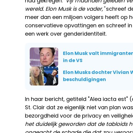
had gekregen.
"Vijf maanden geleden ve
wereld. Elon Musk is de vader,"
schreef de 
meer dan een miljoen volgers heeft op h
conservatieve opvattingen en schreef in 
een werk over genderidentiteit.
Elon Musk valt immigranten 
in de VS
Elon Musks dochter Vivian W
beschuldigingen
In haar bericht, getiteld "Alea iacta est" 
St. Clair dat ze eigenlijk niet van plan wa
bezorgdheid voor de privacy en veilighei
het duidelijk geworden dat de tabloids 
ongeacht de schade die dat zou veroorz