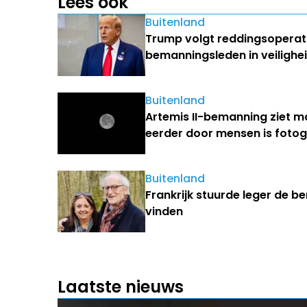
Lees ook
Buitenland
Trump volgt reddingsoperati
bemanningsleden in veilighe
Buitenland
Artemis II-bemanning ziet m
eerder door mensen is foto
Buitenland
Frankrijk stuurde leger de b
vinden
Laatste nieuws