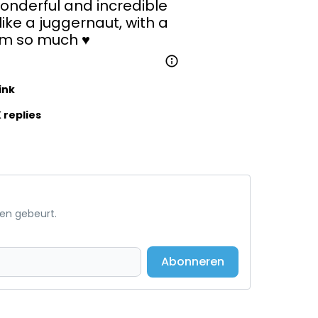
onderful and incredible 
like a juggernaut, with a 
im so much ♥️
ink
 replies
een gebeurt.
Abonneren