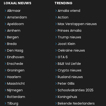
LOKAAL NIEUWS
TRENDING
Alkmaar
Amalia vriend
Amsterdam
Action
Apeldoorn
Max Verstappen nieuws
Arnhem
Prinses Amalia
Bergen
Trump nieuws
Breda
Joost Klein
Den Haag
Oekraïne nieuws
Eindhoven
GTA 6
Enschede
B&B Vol Liefde
Groningen
Crypto nieuws
Haarlem
Rusland nieuws
Maastricht
Peter Gillis
Nijmegen
Schoolvakanties 2025
Rotterdam
Koningshuis
Tilburg
Bekende Nederlanders