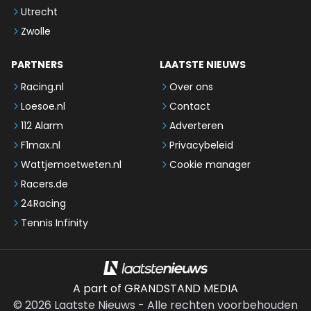
Utrecht
Zwolle
PARTNERS
LAATSTE NIEUWS
Racing.nl
Over ons
Loesoe.nl
Contact
112 Alarm
Adverteren
F1max.nl
Privacybeleid
Wattjemoetweten.nl
Cookie manager
Racers.de
24Racing
Tennis Infinity
A part of GRANDSTAND MEDIA
©
2026
Laatste Nieuws
-
Alle rechten voorbehouden