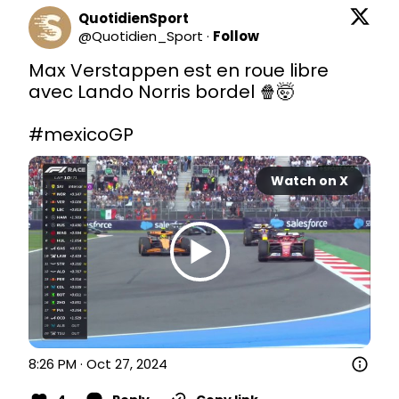
QuotidienSport
@
Quotidien_Sport
·
Follow
Max Verstappen est en roue libre 
avec Lando Norris bordel 🍿🤯

#mexicoGP
Watch on X
8:26 PM · Oct 27, 2024