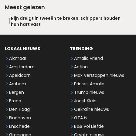
Meest gelezen
Rijn dreigt in tweeën te breken: schippers houden
1
hun hart vast
LOKAAL NIEUWS
TRENDING
Alkmaar
Amalia vriend
Amsterdam
Action
Apeldoorn
Max Verstappen nieuws
Arnhem
Prinses Amalia
Bergen
Trump nieuws
Breda
Joost Klein
Den Haag
Oekraïne nieuws
Eindhoven
GTA 6
Enschede
B&B Vol Liefde
Groningen
Crypto nieuws