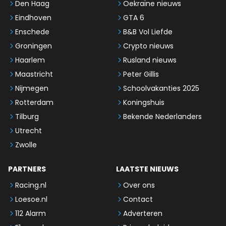
Den Haag
Oekraïne nieuws
Eindhoven
GTA 6
Enschede
B&B Vol Liefde
Groningen
Crypto nieuws
Haarlem
Rusland nieuws
Maastricht
Peter Gillis
Nijmegen
Schoolvakanties 2025
Rotterdam
Koningshuis
Tilburg
Bekende Nederlanders
Utrecht
Zwolle
PARTNERS
LAATSTE NIEUWS
Racing.nl
Over ons
Loesoe.nl
Contact
112 Alarm
Adverteren