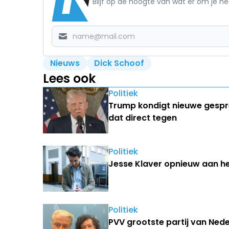
Blijf op de hoogte van wat er om je h
Nieuws
Dick Schoof
Lees ook
Politiek
Trump kondigt nieuwe gespr
dat direct tegen
Politiek
Jesse Klaver opnieuw aan he
Politiek
PVV grootste partij van Nede