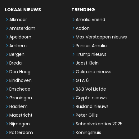
LOKAAL NIEUWS
TRENDING
Alkmaar
Amalia vriend
Amsterdam
Action
Apeldoorn
Max Verstappen nieuws
Arnhem
Prinses Amalia
Bergen
Trump nieuws
Breda
Joost Klein
Den Haag
Oekraïne nieuws
Eindhoven
GTA 6
Enschede
B&B Vol Liefde
Groningen
Crypto nieuws
Haarlem
Rusland nieuws
Maastricht
Peter Gillis
Nijmegen
Schoolvakanties 2025
Rotterdam
Koningshuis