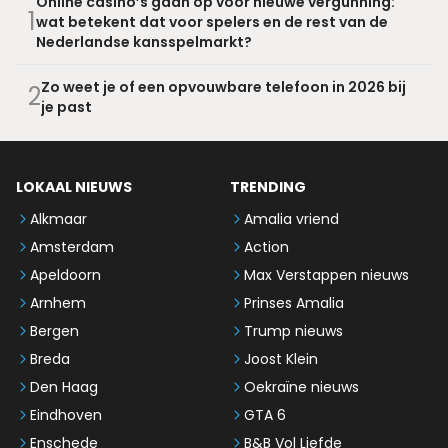
Online casino’s gaan op voor nieuwe vergunning:
1
wat betekent dat voor spelers en de rest van de
Nederlandse kansspelmarkt?
Zo weet je of een opvouwbare telefoon in 2026 bij
2
je past
LOKAAL NIEUWS
TRENDING
Alkmaar
Amalia vriend
Amsterdam
Action
Apeldoorn
Max Verstappen nieuws
Arnhem
Prinses Amalia
Bergen
Trump nieuws
Breda
Joost Klein
Den Haag
Oekraïne nieuws
Eindhoven
GTA 6
Enschede
B&B Vol Liefde